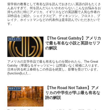
留学前の教養として有名な詩を読んでおきたい,英語の詩もたくさ
んありすぎて、何を読んだらいいかわからない,こんなお悩みをお
持ちの方に特にアメリカ、イギリスなどの英語圏で人気な作者の
10作品をご紹介。シェイクスピア、ディキンソン、フロスト、ブ
レイク、ホイットマンなどの代表作は是非読んでいただきたいで
す。
【The Great Gatsby】アメリカ
映画＆文学
で最も有名な小説と英語セリフ
の解説
アメリカの文学作品で最も有名なものを聞かれたら、The Great
Gatsby（華麗なるギャッツビー）は間違いなく候補に入ります。
日本が誇る村上春樹もこの作品を絶賛し、影響を受けています。
(function(b,c,f,...
【The Road Not Taken】アメ
映画＆文学
リカの中学生が学ぶ最も有名な
詩の解説