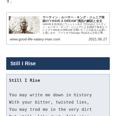
す。
マーティン・ルーサー・キング・ジュニア牧
師の"I HAVE A DREAM"演説の解説と全文
1963年８月28日にワシントンD.C.で行われたマーティ
ン・ルーサー・キング・ジュニアによる演説で有名なフ
レイズ"I HAVE A DREAM"を聞いたことのある人は多い
と思います。アメリカでGeorge Floydさんが白人警...
www.good-life-salary-man.com
2021.06.27
Still I Rise
Still I Rise
You may write me down in history

With your bitter, twisted lies,

You may trod me in the very dirt
