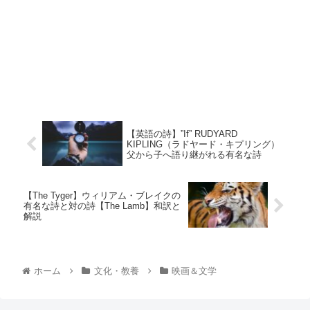
【英語の詩】”If” RUDYARD
KIPLING（ラドヤード・キプリング）
父から子へ語り継がれる有名な詩
【The Tyger】ウィリアム・ブレイクの
有名な詩と対の詩【The Lamb】和訳と
解説
ホーム
文化・教養
映画＆文学