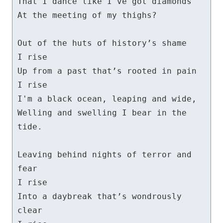
That I dance like I've got diamonds

At the meeting of my thighs?

Out of the huts of history’s shame

I rise

Up from a past that’s rooted in pain

I rise

I'm a black ocean, leaping and wide,

Welling and swelling I bear in the 
tide.

Leaving behind nights of terror and 
fear

I rise

Into a daybreak that’s wondrously 
clear
