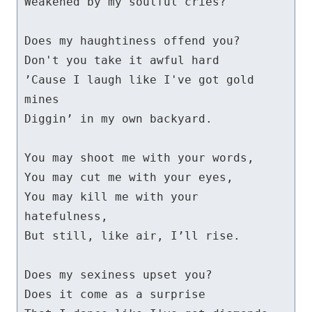
Weakened by my soulful cries?

Does my haughtiness offend you?

Don't you take it awful hard

’Cause I laugh like I've got gold 
mines

Diggin’ in my own backyard.

You may shoot me with your words,

You may cut me with your eyes,

You may kill me with your 
hatefulness,

But still, like air, I’ll rise.

Does my sexiness upset you?

Does it come as a surprise
