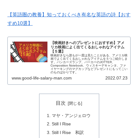
【英語圏の教養】知っておくべき有名な英語の詩【おす
すめ10選】
【映画好きへのプレゼントにおすすめ】アメ
リカ映画によく出てくるおしゃれなアイテム
【５選】
映画好きなら誰もが一度は見たことがある、アメリカ映
画でよく出てくるおしゃれなアイテムを５つご紹介しま
す。バンカーズランプ、パーカーのJOTTER、
Composition Notebook、ウィスキーデキャンタ、ファ
イヤーキングのマグカップなどプレゼントにもってこい
のものばかりです。
www.good-life-salary-man.com
2022.07.23
目次
マヤ・アンジェロウ
Still I Rise
Still I Rise 和訳