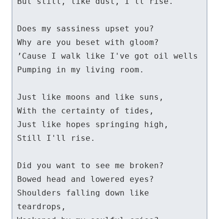
But still, like dust, I'll rise.

Does my sassiness upset you?

Why are you beset with gloom?

’Cause I walk like I've got oil wells

Pumping in my living room.

Just like moons and like suns,

With the certainty of tides,

Just like hopes springing high,

Still I'll rise.

Did you want to see me broken?

Bowed head and lowered eyes?

Shoulders falling down like 
teardrops,
