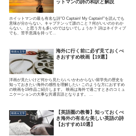
ットマンの詩の和訳と解説
ホイットマンの最も有名な詩"O Captain! My Captain!"を読んでも
意味が分からない。キャプテンって誰のこと？何がいいのかわか
らない。 と思う方も多いのではないでしょうか？ 詩はネイティブ
でも、苦手意識を持って...
海外に行く前に必ず見ておくべ
映画＆文学
きおすすめ映画【19選】
洋画が見たいけど何から見たらいいかわからない留学先の歴史を
知っておきたい海外の感性を理解したい このような方におすすめ
の映画を19作品ご紹介します。 映画は海外で過ごすときのコミュ
ニケーションの大事な共通言語となります。 ...
【英語圏の教養】知っておくべ
映画＆文学
き海外の有名な美しい英語の詩
【おすすめ10選】