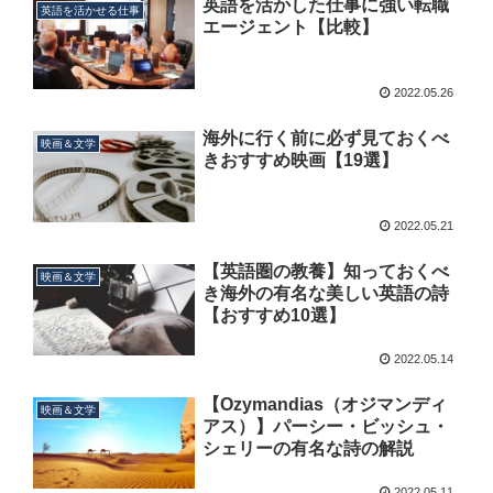
英語を活かした仕事に強い転職
英語を活かせる仕事
エージェント【比較】
2022.05.26
海外に行く前に必ず見ておくべ
映画＆文学
きおすすめ映画【19選】
2022.05.21
【英語圏の教養】知っておくべ
映画＆文学
き海外の有名な美しい英語の詩
【おすすめ10選】
2022.05.14
【Ozymandias（オジマンディ
映画＆文学
アス）】パーシー・ビッシュ・
シェリーの有名な詩の解説
2022.05.11