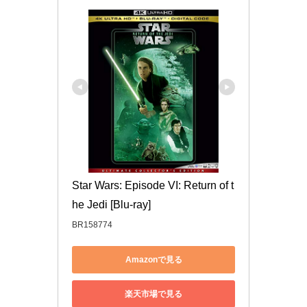
Star Wars: Episode VI: Return of t
he Jedi [Blu-ray]
BR158774
Amazonで見る
楽天市場で見る