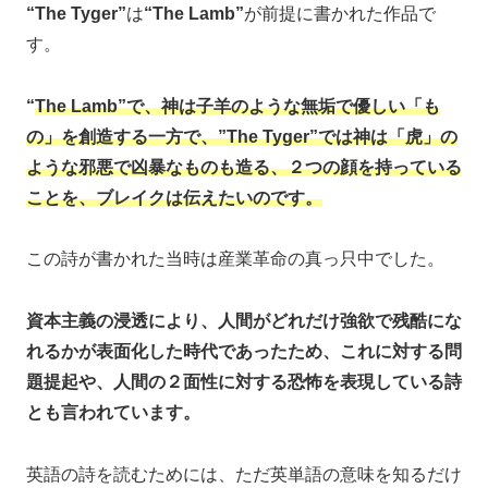
“The Tyger”
は
“The Lamb”
が前提に書かれた作品で
す。
“
The Lamb”で、神は子羊のような無垢で優しい「も
の」を創造する一方で、”The Tyger”では神は「虎」の
ような邪悪で凶暴なものも造る、２つの顔を持っている
ことを、ブレイクは伝えたいのです。
この詩が書かれた当時は産業革命の真っ只中でした。
資本主義の浸透により、人間がどれだけ強欲で残酷にな
れるかが表面化した時代であったため、これに対する問
題提起や、人間の２面性に対する恐怖を表現している詩
とも言われています。
英語の詩を読むためには、ただ英単語の意味を知るだけ