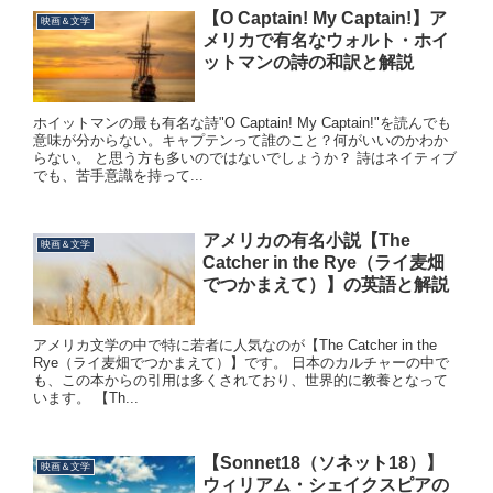
【O Captain! My Captain!】ア
映画＆文学
メリカで有名なウォルト・ホイ
ットマンの詩の和訳と解説
ホイットマンの最も有名な詩"O Captain! My Captain!"を読んでも
意味が分からない。キャプテンって誰のこと？何がいいのかわか
らない。 と思う方も多いのではないでしょうか？ 詩はネイティブ
でも、苦手意識を持って...
アメリカの有名小説【The
映画＆文学
Catcher in the Rye（ライ麦畑
でつかまえて）】の英語と解説
アメリカ文学の中で特に若者に人気なのが【The Catcher in the
Rye（ライ麦畑でつかまえて）】です。 日本のカルチャーの中で
も、この本からの引用は多くされており、世界的に教養となって
います。 【Th...
【Sonnet18（ソネット18）】
映画＆文学
ウィリアム・シェイクスピアの