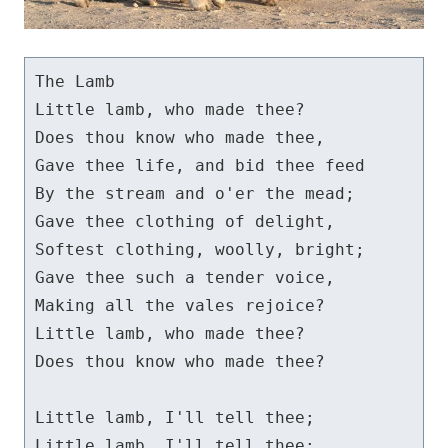
The Lamb

Little lamb, who made thee?

Does thou know who made thee,

Gave thee life, and bid thee feed

By the stream and o'er the mead;

Gave thee clothing of delight,

Softest clothing, woolly, bright;

Gave thee such a tender voice,

Making all the vales rejoice?

Little lamb, who made thee?

Does thou know who made thee?

Little lamb, I'll tell thee;

Little lamb, I'll tell thee:
