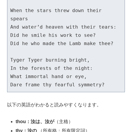
When the stars threw down their 
spears 

And water’d heaven with their tears: 

Did he smile his work to see?

Did he who made the Lamb make thee?

Tyger Tyger burning bright, 

In the forests of the night: 

What immortal hand or eye,

以下の英語がわかると読みやすくなります。
thou：汝は、汝が
（主格）
thy：汝の
（所有格：所有限定詞）