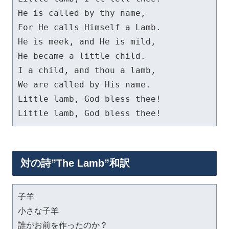
He is called by thy name,

For He calls Himself a Lamb.

He is meek, and He is mild,

He became a little child.

I a child, and thou a lamb,

We are called by His name.

Little lamb, God bless thee!

Little lamb, God bless thee!
対の詩”The Lamb”和訳
子羊

小さな子羊

誰がお前を作ったのか？
