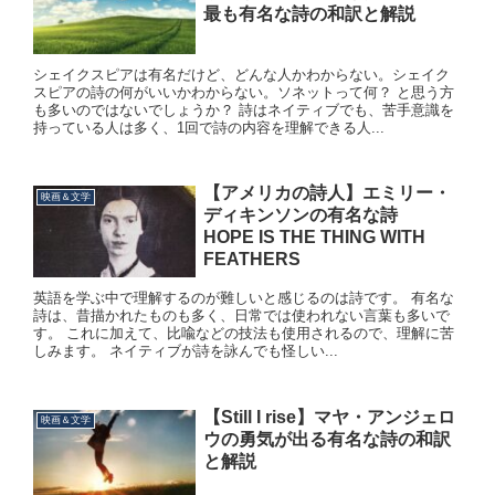
最も有名な詩の和訳と解説
シェイクスピアは有名だけど、どんな人かわからない。シェイク
スピアの詩の何がいいかわからない。ソネットって何？ と思う方
も多いのではないでしょうか？ 詩はネイティブでも、苦手意識を
持っている人は多く、1回で詩の内容を理解できる人...
【アメリカの詩人】エミリー・
映画＆文学
ディキンソンの有名な詩
HOPE IS THE THING WITH
FEATHERS
英語を学ぶ中で理解するのが難しいと感じるのは詩です。 有名な
詩は、昔描かれたものも多く、日常では使われない言葉も多いで
す。 これに加えて、比喩などの技法も使用されるので、理解に苦
しみます。 ネイティブが詩を詠んでも怪しい...
【Still I rise】マヤ・アンジェロ
映画＆文学
ウの勇気が出る有名な詩の和訳
と解説