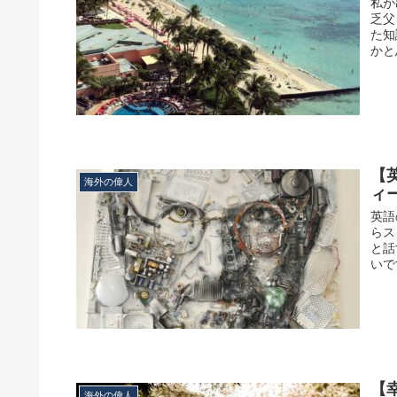
私が
乏父
た知
かと
【
海外の偉人
ィ
英語
らス
と話
いで
【
海外の偉人