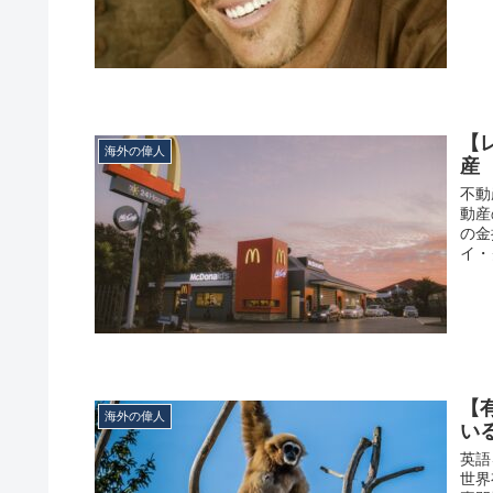
【
海外の偉人
産
不動
動産
の金
イ・
【
海外の偉人
い
英語
世界