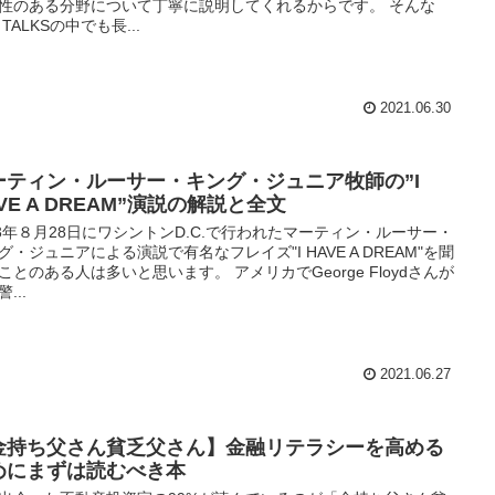
性のある分野について丁寧に説明してくれるからです。 そんな
 TALKSの中でも長...
2021.06.30
ーティン・ルーサー・キング・ジュニア牧師の”I
VE A DREAM”演説の解説と全文
63年８月28日にワシントンD.C.で行われたマーティン・ルーサー・
グ・ジュニアによる演説で有名なフレイズ"I HAVE A DREAM"を聞
ことのある人は多いと思います。 アメリカでGeorge Floydさんが
...
2021.06.27
金持ち父さん貧乏父さん】金融リテラシーを高める
めにまずは読むべき本