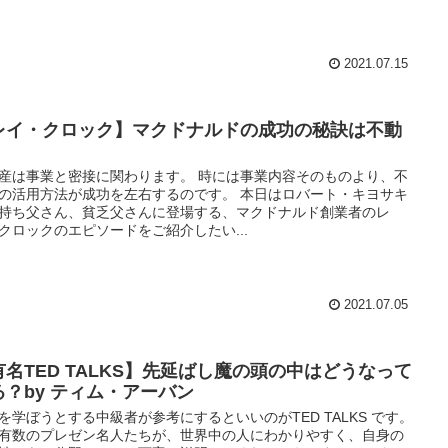
2021.07.15
レイ・クロック】マクドナルドの成功の秘訣は不動
産は事業と密接に関わります。 時には事業内容そのものより、不
の活用方法が成功を左右するのです。 本日はロバート・キヨサキ
持ち父さん、貧乏父さんに登場する、マクドナルド創業者のレ
クロックのエピソードをご紹介したい...
2021.07.05
有名TED TALKS】先延ばし魔の頭の中はどうなって
る？by ティム・アーバン
を学ぼうとする中級者が参考にするといいのがTED TALKS です。
有数のプレゼン名人たちが、世界中の人にわかりやすく、自身の