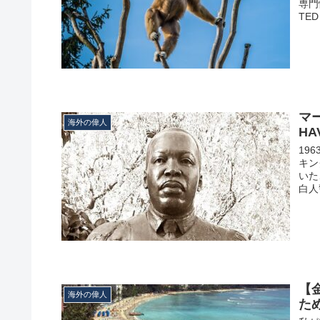
専門
TED
マ
海外の偉人
HA
19
キン
いた
白人警
【
海外の偉人
た