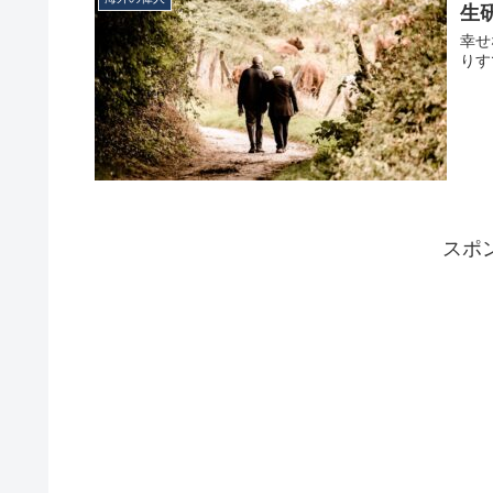
生
幸せ
りす
スポ