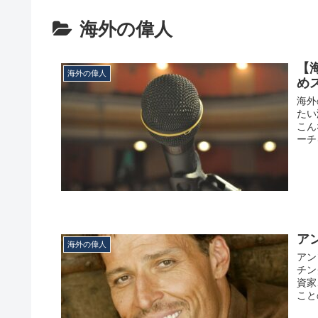
海外の偉人
【
海外の偉人
め
海外
たい
こん
ーチ
ア
海外の偉人
アン
チン
資家
こと