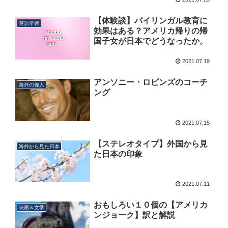
【体験談】バイリンガル教育に
英語学習
効果はある？アメリカ帰りの帰
国子女が日本でどうなったか。
2021.07.19
アンソニー・ロビンズのコーチ
海外の偉人
ング
2021.07.15
【ステレオタイプ】外国から見
海外から見た日本
た日本の印象
2021.07.11
おもしろい１０個の【アメリカ
映画＆文学
ンジョーク】訳と解説