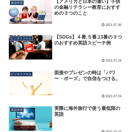
【アメリカと日本の違い】子供
英語学習
の金融リテラシー教育におすす
めの３つのこと
2021.07.30
【SDGs】４番,５番,13番の３つ
ビジネススキル
のおすすめ英語スピーチ例
2021.07.29
面接やプレゼンの時は「パワ
ビジネススキル
ー・ポーズ」で自信をつける。
2021.07.24
実際に海外旅行で使う最低限の
英語学習
英語
2021.07.23