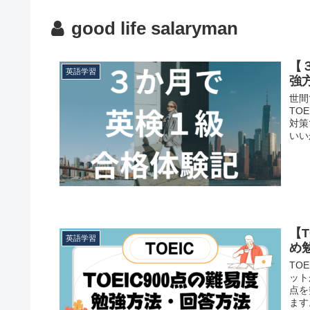
good life salaryman
【
英語学習
強
世間
TO
対策
いい
【
英語学習
め
TO
ット
点を
ます