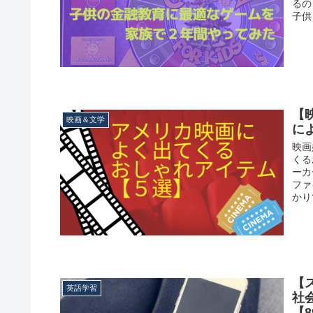
るの
子供
【
映画＆文学
に
映画
くる
ーカ
ファ
かり
【ス
英語学習
社
【8