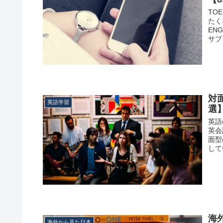
TO
たく
EN
サプリ
対
英語学習
選
英語
英会
面型
して
海
海外から見た日本