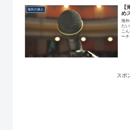
【
海外の偉人
め
海外
たい
こん
ーチ
スポ