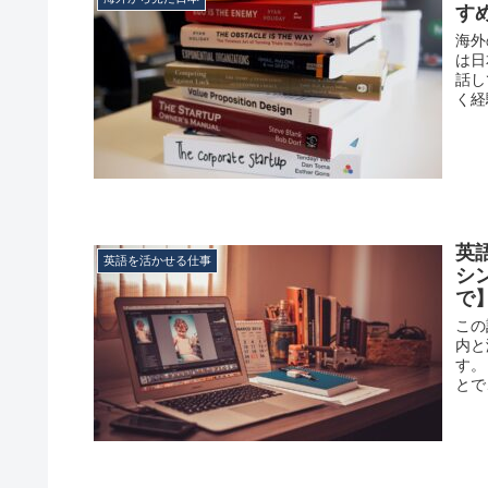
す
海外
は日
話し
く経
英
英語を活かせる仕事
シ
で
この
内と
す。
とで