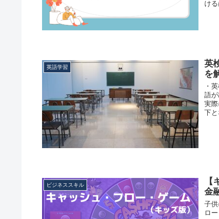
ける
英
英語学習
を
・英
語が
実際
下と
【
ビジネススキル
金
子供
ロー