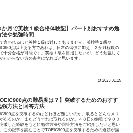
３か月で英検１級合格体験記】パート別おすすめ勉
方法や勉強時間
で言われるほど英検１級は難しくありません。英検準１級や
EIC850点以上ある方であれば、日常の習慣に加え、３か月程度の
で十分合格が可能です。英検１級を目指したいが、どう勉強して
かわからない方の参考になればと思います。
2023.01.15
TOEIC900点の難易度は？】突破するためのおすす
勉強方法と回答方法
EIC900点を突破するのはどれほど難しいのか、取るとどんなメリ
があるのか、またどうすれば取れるのか。４８日の勉強で９００
突破した経験をもとに勉強方法や回答方法をご紹介したいと思い
。この記事を読むことでTOEIC900点を突破するための道筋が描