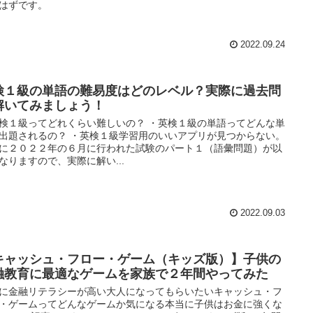
はずです。
2022.09.24
検１級の単語の難易度はどのレベル？実際に過去問
解いてみましょう！
検１級ってどれくらい難しいの？ ・英検１級の単語ってどんな単
出題されるの？ ・英検１級学習用のいいアプリが見つからない。
に２０２２年の６月に行われた試験のパート１（語彙問題）が以
なりますので、実際に解い...
2022.09.03
キャッシュ・フロー・ゲーム（キッズ版）】子供の
融教育に最適なゲームを家族で２年間やってみた
に金融リテラシーが高い大人になってもらいたいキャッシュ・フ
・ゲームってどんなゲームか気になる本当に子供はお金に強くな