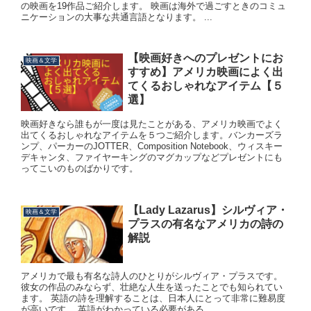
の映画を19作品ご紹介します。 映画は海外で過ごすときのコミュ
ニケーションの大事な共通言語となります。 ...
【映画好きへのプレゼントにお
映画＆文学
すすめ】アメリカ映画によく出
てくるおしゃれなアイテム【５
選】
映画好きなら誰もが一度は見たことがある、アメリカ映画でよく
出てくるおしゃれなアイテムを５つご紹介します。バンカーズラ
ンプ、パーカーのJOTTER、Composition Notebook、ウィスキー
デキャンタ、ファイヤーキングのマグカップなどプレゼントにも
ってこいのものばかりです。
【Lady Lazarus】シルヴィア・
映画＆文学
プラスの有名なアメリカの詩の
解説
アメリカで最も有名な詩人のひとりがシルヴィア・プラスです。
彼女の作品のみならず、壮絶な人生を送ったことでも知られてい
ます。 英語の詩を理解することは、日本人にとって非常に難易度
が高いです。 英語がわかっている必要がある...