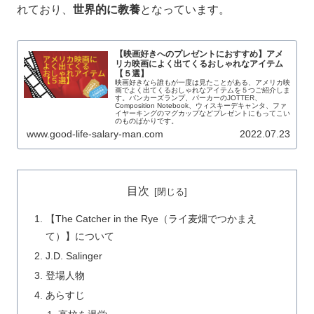
れており、
世界的に教養
となっています。
【映画好きへのプレゼントにおすすめ】アメ
リカ映画によく出てくるおしゃれなアイテム
【５選】
映画好きなら誰もが一度は見たことがある、アメリカ映
画でよく出てくるおしゃれなアイテムを５つご紹介しま
す。バンカーズランプ、パーカーのJOTTER、
Composition Notebook、ウィスキーデキャンタ、ファ
イヤーキングのマグカップなどプレゼントにもってこい
のものばかりです。
www.good-life-salary-man.com
2022.07.23
目次
【The Catcher in the Rye（ライ麦畑でつかまえ
て）】について
J.D. Salinger
登場人物
あらすじ