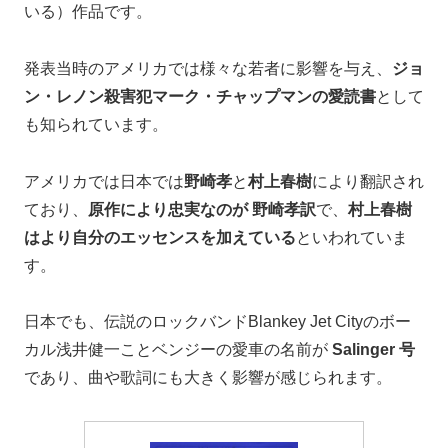
いる）作品です。
発表当時のアメリカでは様々な若者に影響を与え、
ジョ
ン・レノン殺害犯マーク・チャップマンの愛読書
として
も知られています。
アメリカでは日本では
野崎孝
と
村上春樹
により翻訳され
ており、
原作により忠実なのが 野崎孝訳
で、
村上春樹
はより自分のエッセンスを加えている
といわれていま
す。
日本でも、伝説のロックバンドBlankey Jet Cityのボー
カル浅井健一ことベンジーの愛車の名前が
Salinger 号
であり、曲や歌詞にも大きく影響が感じられます。