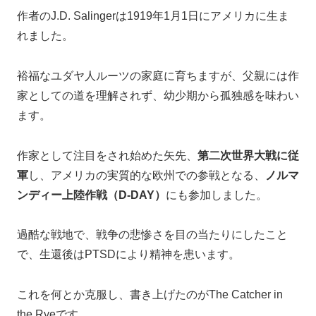
作者のJ.D. Salingerは1919年1月1日にアメリカに生ま
れました。
裕福なユダヤ人ルーツの家庭に育ちますが、父親には作
家としての道を理解されず、幼少期から孤独感を味わい
ます。
作家として注目をされ始めた矢先、
第二次世界大戦に従
軍
し、アメリカの実質的な欧州での参戦となる、
ノルマ
ンディー上陸作戦（D-DAY）
にも参加しました。
過酷な戦地で、戦争の悲惨さを目の当たりにしたこと
で、生還後はPTSDにより精神を患います。
これを何とか克服し、書き上げたのがThe Catcher in
the Ryeです。