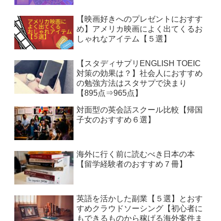
【映画好きへのプレゼントにおすす
め】アメリカ映画によく出てくるお
しゃれなアイテム【５選】
【スタディサプリENGLISH TOEIC
対策の効果は？】社会人におすすめ
の勉強方法はスタサプで決まり
【895点⇒965点】
対面型の英会話スクール比較【帰国
子女のおすすめ６選】
海外に行く前に読むべき日本の本
【留学経験者のおすすめ７冊】
英語を活かした副業【５選】とおす
すめクラウドソーシング【初心者に
もできるものから稼げる海外案件ま