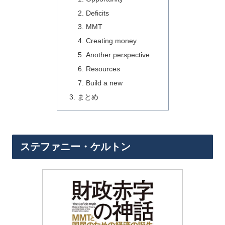
Deficits
MMT
Creating money
Another perspective
Resources
Build a new
まとめ
ステファニー・ケルトン