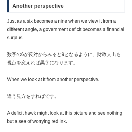
Another perspective
Just as a six becomes a nine when we view it from a
different angle, a government deficit becomes a financial
surplus.
数字の6が反対からみると9となるように、財政支出も
視点を変えれば黒字になります。
When we look at it from another perspective.
違う見方をすればです。
A deficit hawk might look at this picture and see nothing
but a sea of worrying red ink.