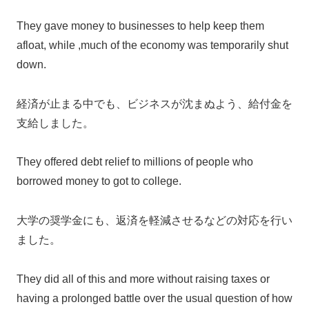
They gave money to businesses to help keep them
afloat, while ,much of the economy was temporarily shut
down.
経済が止まる中でも、ビジネスが沈まぬよう、給付金を
支給しました。
They offered debt relief to millions of people who
borrowed money to got to college.
大学の奨学金にも、返済を軽減させるなどの対応を行い
ました。
They did all of this and more without raising taxes or
having a prolonged battle over the usual question of how