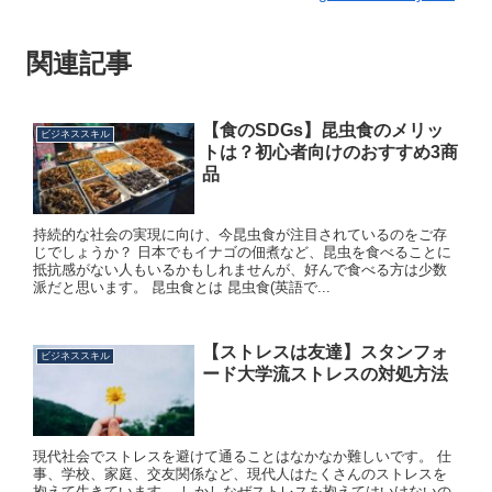
関連記事
【食のSDGs】昆虫食のメリッ
ビジネススキル
トは？初心者向けのおすすめ3商
品
持続的な社会の実現に向け、今昆虫食が注目されているのをご存
じでしょうか？ 日本でもイナゴの佃煮など、昆虫を食べることに
抵抗感がない人もいるかもしれませんが、好んで食べる方は少数
派だと思います。 昆虫食とは 昆虫食(英語で...
【ストレスは友達】スタンフォ
ビジネススキル
ード大学流ストレスの対処方法
現代社会でストレスを避けて通ることはなかなか難しいです。 仕
事、学校、家庭、交友関係など、現代人はたくさんのストレスを
抱えて生きています。 しかしなぜストレスを抱えてはいけないの