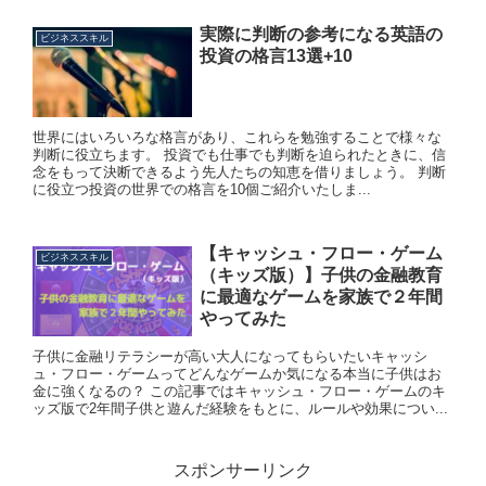
実際に判断の参考になる英語の
ビジネススキル
投資の格言13選+10
世界にはいろいろな格言があり、これらを勉強することで様々な
判断に役立ちます。 投資でも仕事でも判断を迫られたときに、信
念をもって決断できるよう先人たちの知恵を借りましょう。 判断
に役立つ投資の世界での格言を10個ご紹介いたしま...
【キャッシュ・フロー・ゲーム
ビジネススキル
（キッズ版）】子供の金融教育
に最適なゲームを家族で２年間
やってみた
子供に金融リテラシーが高い大人になってもらいたいキャッシ
ュ・フロー・ゲームってどんなゲームか気になる本当に子供はお
金に強くなるの？ この記事ではキャッシュ・フロー・ゲームのキ
ッズ版で2年間子供と遊んだ経験をもとに、ルールや効果につい...
スポンサーリンク