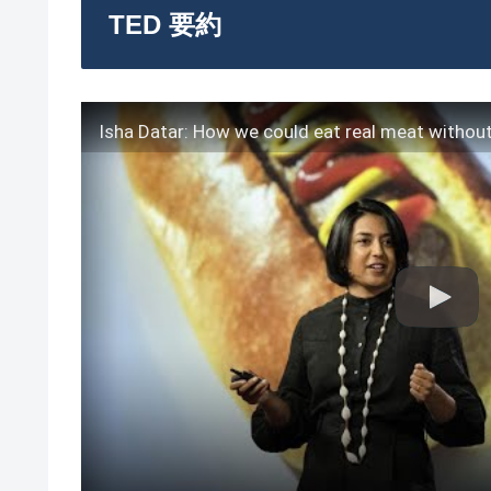
TED 要約
Isha Datar: How we could eat real meat withou