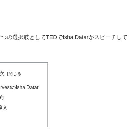
選択肢としてTEDでIsha Datarがスピーチして
次
rvestのIsha Datar
要約
原文